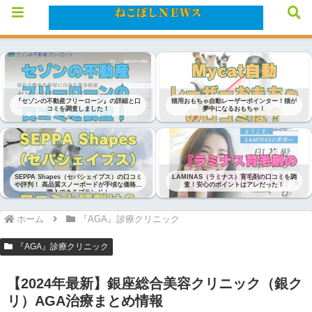
メニュー
検索
『セゾンの不動産フリーローン』の詳細と口
猫用おもちゃ自動レーザーポインター！猫が
コミを調査しました！
夢中になるおもちゃ！
SEPPA Shapes（セパシェイプス）の口コミ
LAMINAS（ラミナス）育毛剤の口コミを調
や評判！ 高品質スノーボードが手頃な価格で
査！安心のポイントはアレだった！
購入できるブランド！
ホーム
『AGA』診療クリニック
『AGA』診療クリニック
【2024年最新】銀座総合美容クリニック（銀ク
リ）AGA治療まとめ情報